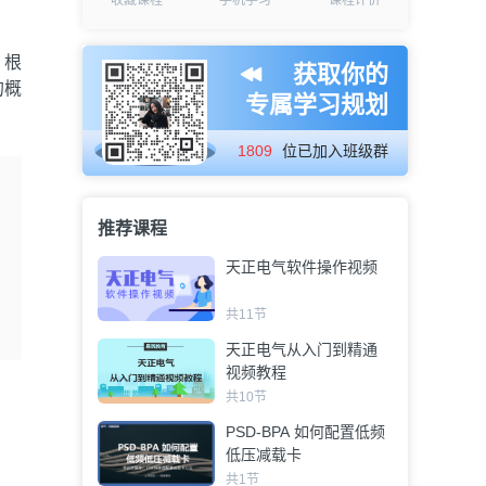
收藏课程
手机学习
课程评价
。根
获取你的
的概
专属学习规划
1809
位已加入班级群
推荐课程
天正电气软件操作视频
共11节
天正电气从入门到精通
视频教程
共10节
PSD-BPA 如何配置低频
低压减载卡
共1节