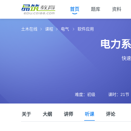
首页
题库
资料
土木在线
课程
电气
软件应用
电力系
快速
难度：初级
课时：21节
关于
大纲
讲师
听课
评论