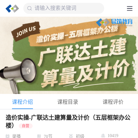
课程介绍
课程目录
课程评价
造价实操-广联达土建算量及计价（五层框架办公
楼）
自营
10419
录播
70节
初级