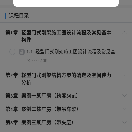
课程目录
第
1
章
轻型门式刚架施工图设计流程及常见基本
构件
1-1
轻型门式刚架施工图设计流程及常见基本构件
00:42:38
第
2
章
轻型门式刚架结构方案的确定及空间传力
分析
第
3
章
案例一某厂房（跨度30m）
第
4
章
案例二某厂房（带吊车梁）
第
5
章
案例三某厂房（带夹层）