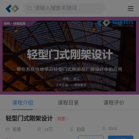
课程介绍
课程目录
课程评价
轻型门式刚架设计
自营
9684
录播
24节
初级