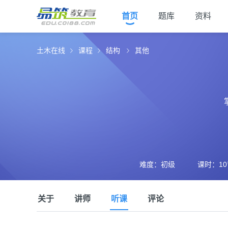
首页
题库
资料
土木在线
课程
结构
其他
难度：初级
课时：10
关于
讲师
听课
评论