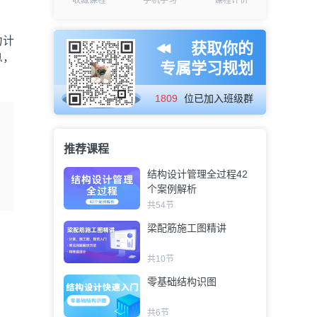
收藏课程
手机学习
课程评价
力计
获取你的
息，
专属学习规划
1809
位已加入班级群
推荐课程
结构设计管理全过程42
个案例解析
共54节
梁配筋施工图精讲
共10节
零基础结构识图
共6节