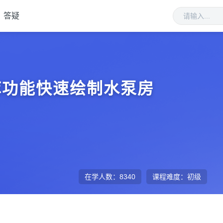
答疑
库功能快速绘制水泵房
在学人数：
8340
课程难度：
初级