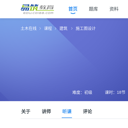
首页
题库
资料
土木在线
课程
建筑
施工图设计
难度：初级
课时：18节
关于
讲师
听课
评论