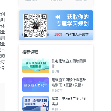
收藏课程
手机学习
课程评价
索创
获取你的
吸引
专属学习规划
合体
商业
1809
位已加入班级群
运用
商业
技术
推荐课程
效的
住宅建筑施工图绘图操
业可
作
个令
共9节
建筑施工图设计零基础
培训班（直播+录播+讲
师答疑）
共207节
建筑、结构施工图识图
实战
共28节