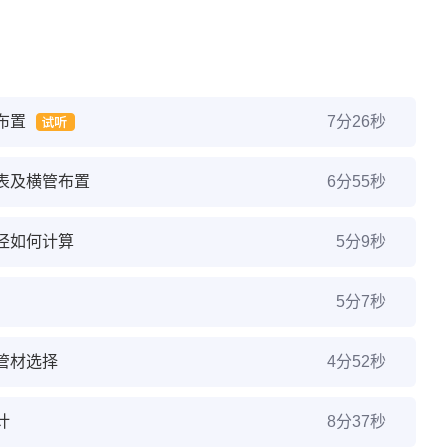
布置
7分26秒
表及横管布置
6分55秒
径如何计算
5分9秒
5分7秒
管材选择
4分52秒
计
8分37秒