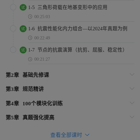
1-5
三角形荷载在地基变形中的应用
00:25:03
1-6
抗震性能化内力组合—以2024年真题为例
00:22:49
1-7
节点的抗震演算（抗剪、屈服、稳定性）
00:21:27
第
2
章
基础先修课
第
3
章
规范精讲
第
4
章
100个模块化训练
第
5
章
真题强化提高
查看全部课时