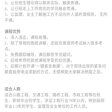
3、让在校生理论得以联系实际，触类旁通。
4、让已经走上工作岗位的学员融会贯通。
5、让监理、业主了解施工方不足向外人道的潜规则， 无所
不通。
课程优势
1、深入浅出，通俗易懂。
2、除了常规的图纸讲解，还结合建造师考试纳入很多考
点。
3、免费跟踪辅导，课后解答学员疑问。
4、后续老师的其他课程享受折扣优惠。
5、后期计划开通“一键紧急救援”，对于现场出现的紧急问
题直接用电话求助的方式，无偿帮助大家解决燃眉之急。
适合人群
适合公路工程、交通工程、路桥工程、市政工程等在校
生、即将毕业的学生，涉足工程行业78年以内，特别是刚
毕业1-3年的学生、监理及业主单位的工作人员。