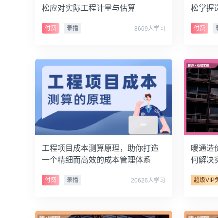
松应对实际工程计量与估算
松掌握
额、广
付费
录播
付费
8669人学习
工程项目成本测算原理，助你打造
暖通造
一个精细而高效的成本管理体系
何解决
能
付费
录播
超级VIP
20626人学习