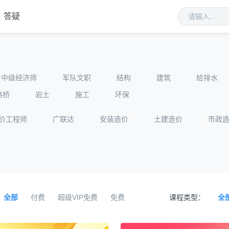
答疑
中级经济师
军队文职
结构
建筑
给排水
路桥
岩土
施工
环保
价工程师
广联达
安装造价
土建造价
市政
全部
付费
超级VIP免费
免费
课程类型：
全