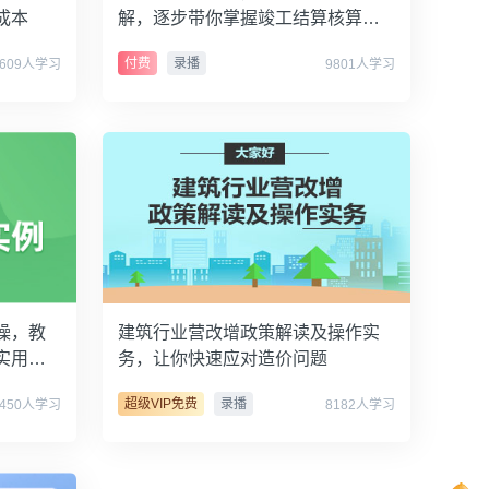
成本
解，逐步带你掌握竣工结算核算流
程
付费
录播
2609人学习
9801人学习
操，教
建筑行业营改增政策解读及操作实
实用技
务，让你快速应对造价问题
超级VIP免费
录播
6450人学习
8182人学习