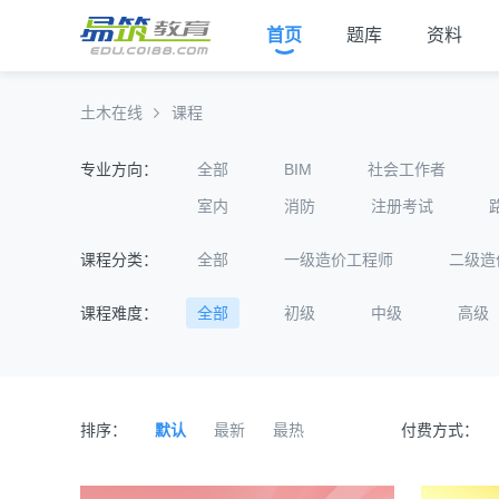
首页
题库
资料
土木在线
课程
专业方向：
全部
BIM
社会工作者
室内
消防
注册考试
课程分类：
全部
一级造价工程师
二级造
课程难度：
全部
初级
中级
高级
排序：
默认
最新
最热
付费方式：