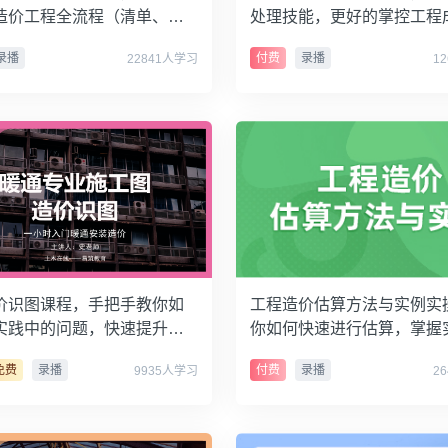
造价工程全流程（清单、定
处理技能，更好的掌控工程
联达计价、晨曦计价）
录播
付费
录播
22841人学习
1
价识图课程，手把手教你如
工程造价估算方法与实例实
实践中的问题，快速提升技
你如何快速进行估算，掌握
巧
免费
录播
付费
录播
9935人学习
2