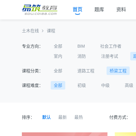
首页
题库
资料
土木在线
课程
专业方向：
全部
BIM
社会工作者
室内
消防
注册考试
课程分类：
全部
道路工程
桥梁工程
课程难度：
全部
初级
中级
高级
排序：
默认
最新
最热
付费方式：