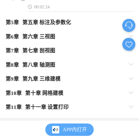
00:02:24
第
5
章
第五章 标注及参数化
第
6
章
第六章 三视图
第
7
章
第七章 剖视图
第
8
章
第八章 轴测图
第
9
章
第九章 三维建模
第
10
章
第十章 网格建模
第
11
章
第十一章 设置打印
APP内打开
电脑版
移动版
App