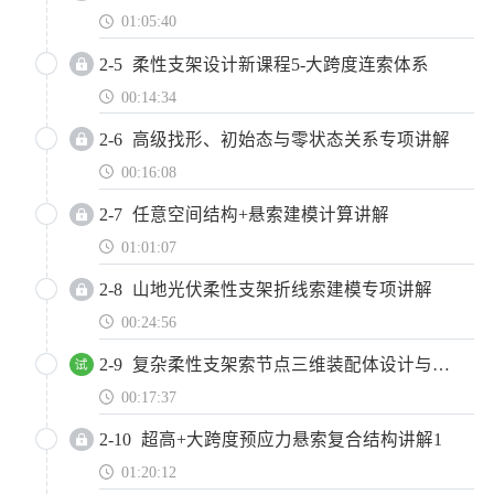
01:05:40
2-5
柔性支架设计新课程5-大跨度连索体系
00:14:34
2-6
高级找形、初始态与零状态关系专项讲解
00:16:08
2-7
任意空间结构+悬索建模计算讲解
01:01:07
2-8
山地光伏柔性支架折线索建模专项讲解
00:24:56
2-9
复杂柔性支架索节点三维装配体设计与细部有限元接触计算
00:17:37
2-10
超高+大跨度预应力悬索复合结构讲解1
01:20:12