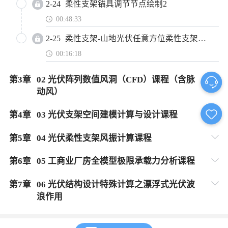
2-24
柔性支架锚具调节节点绘制2
00:48:33
2-25
柔性支架-山地光伏任意方位柔性支架设计方法讲解03
00:16:18
第
3
章
02 光伏阵列数值风洞（CFD）课程（含脉
动风）
第
4
章
03 光伏支架空间建模计算与设计课程
第
5
章
04 光伏柔性支架风振计算课程
第
6
章
05 工商业厂房全模型极限承载力分析课程
第
7
章
06 光伏结构设计特殊计算之漂浮式光伏波
浪作用