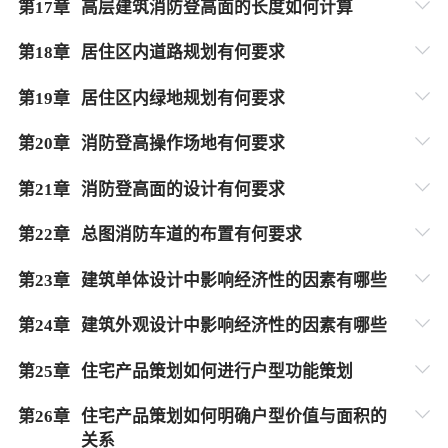
第
17
章
高层建筑消防登高面的长度如何计算
第
18
章
居住区内道路规划有何要求
第
19
章
居住区内绿地规划有何要求
第
20
章
消防登高操作场地有何要求
第
21
章
消防登高面的设计有何要求
第
22
章
总图消防车道的布置有何要求
第
23
章
建筑单体设计中影响经济性的因素有哪些
第
24
章
建筑外观设计中影响经济性的因素有哪些
第
25
章
住宅产品策划如何进行户型功能策划
第
26
章
住宅产品策划如何明确户型价值与面积的
关系