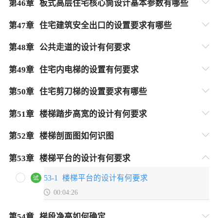
第
46
章
板式高层住宅核心筒设计基本参数有哪些
第
47
章
住宅建筑安全出口的设置要求有哪些
第
48
章
公共走道的设计有何要求
第
49
章
住宅内电梯的设置有何要求
第
50
章
住宅剪刀梯的设置要求有哪些
第
51
章
楼梯踏步高宽的设计有何要求
第
52
章
楼梯剖面图如何识图
第
53
章
楼梯平台的设计有何要求
53-1
楼梯平台的设计有何要求
00:04:26
第
54
章
梯段净高如何确定