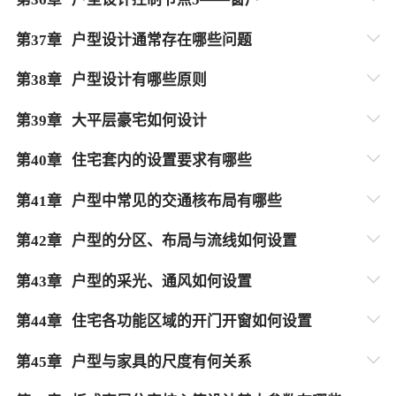
第
37
章
户型设计通常存在哪些问题
第
38
章
户型设计有哪些原则
第
39
章
大平层豪宅如何设计
第
40
章
住宅套内的设置要求有哪些
第
41
章
户型中常见的交通核布局有哪些
第
42
章
户型的分区、布局与流线如何设置
第
43
章
户型的采光、通风如何设置
第
44
章
住宅各功能区域的开门开窗如何设置
第
45
章
户型与家具的尺度有何关系