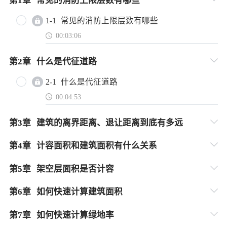
第
1
章
常见的消防上限层数有哪些
1-1
常见的消防上限层数有哪些
00:03:06
第
2
章
什么是代征道路
2-1
什么是代征道路
00:04:53
第
3
章
建筑的离界距离、退让距离到底有多远
第
4
章
计容面积和建筑面积有什么关系
第
5
章
架空层面积是否计容
第
6
章
如何快速计算建筑面积
第
7
章
如何快速计算绿地率