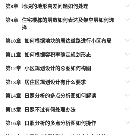
第
8
章
地块的地形高差问题如何处理
第
9
章
住宅楼栋的层数如何表达及架空层如何选
择
第
10
章
如何根据地块的周边道路进行小区布局
第
11
章
如何根据容积率确定规划形态
第
12
章
小区规划设计的总图如何构图
第
13
章
居住区规划设计有什么要求
第
14
章
日照分析的多点分析图如何解读
第
15
章
日照不过有何处理办法
第
16
章
日照分析的多点分析图如何操作