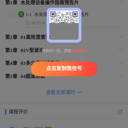
第
1
章
水处理设备操作指南预告片
1-1
水处理设备操作指南预告片
00:03:41
第
2
章
01高效澄清池
第
3
章
02V型滤池
微信扫一扫，获取
更多特权
第
4
章
03多介质过滤系统
点击复制微信号
第
5
章
04超滤系统
查看全部课时
课程评价