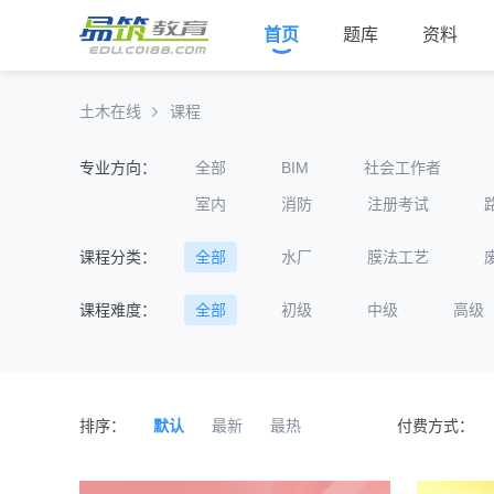
首页
题库
资料
土木在线
课程
专业方向：
全部
BIM
社会工作者
室内
消防
注册考试
课程分类：
全部
水厂
膜法工艺
课程难度：
全部
初级
中级
高级
排序：
默认
最新
最热
付费方式：