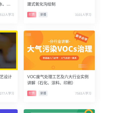
水、生
建式氧化沟绘制
付费
录播
9512人学习
3101人学习
工艺设计
VOC废气处理工艺及六大行业实例
讲解（石化、涂料、印刷）
付费
录播
4277人学习
7583人学习