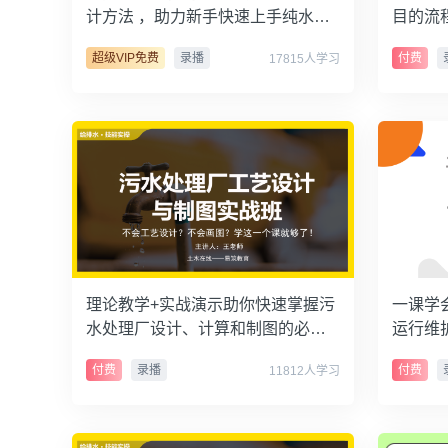
计方法 ，助力新手快速上手纯水工
目的流
艺设计
合水处
超级VIP免费
录播
付费
17815人学习
理论教学+实战演示助你快速掌握污
一课学
水处理厂设计、计算和制图的必备
运行维
能力
付费
录播
付费
11812人学习