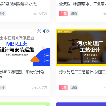
程和常见问题解决办法，适
全流程（制药废水、工业废
理新手学习跟练。
活废水）
录播
付费
录播
13682人学习
2
会MBR流程图、系统设计及
污水处理厂工艺设计-总图
护
录播
付费
录播
2759人学习